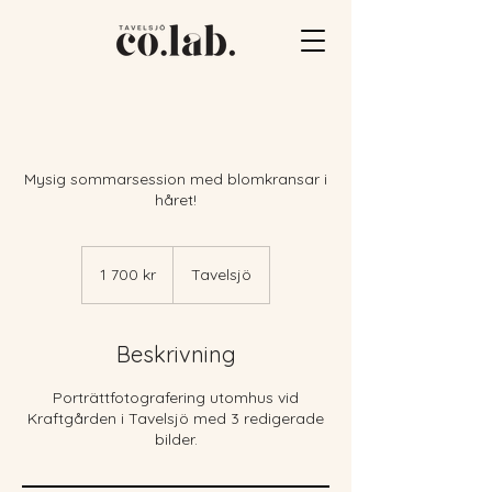
Mysig sommarsession med blomkransar i
håret!
1 700
svenska
1 700 kr
Tavelsjö
kronor
Beskrivning
Porträttfotografering utomhus vid
Kraftgården i Tavelsjö med 3 redigerade
bilder.