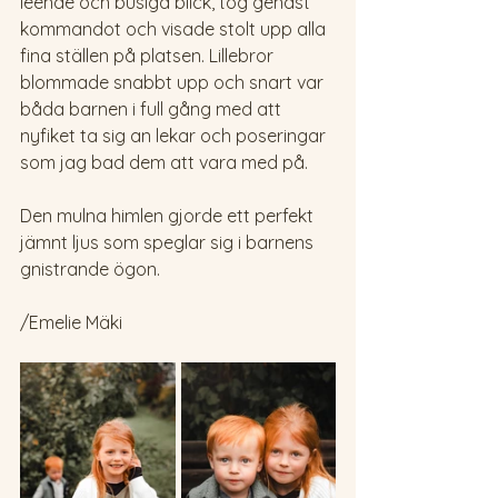
leende och busiga blick, tog genast 
kommandot och visade stolt upp alla 
fina ställen på platsen. Lillebror 
blommade snabbt upp och snart var 
båda barnen i full gång med att 
nyfiket ta sig an lekar och poseringar 
som jag bad dem att vara med på. 
Den mulna himlen gjorde ett perfekt 
jämnt ljus som speglar sig i barnens 
gnistrande ögon. 
/Emelie Mäki