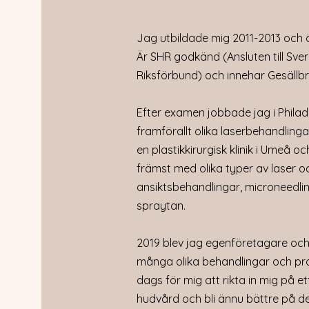
readers engaged.
Double click 
the relevant details you want sit
Jag utbildade mig 2011-2013 och 
share your professional journe
Är SHR godkänd (Ansluten till Sve
stand out from the crowd. Add a
Riksförbund) och innehar Gesällb
Efter examen jobbade jag i Philade
framförallt olika laserbehandling
en plastikkirurgisk klinik i Umeå 
främst med olika typer av laser o
ansiktsbehandlingar, microneedlin
spraytan.
2019 blev jag egenföretagare oc
många olika behandlingar och pro
dags för mig att rikta in mig på e
hudvård och bli ännu bättre på d