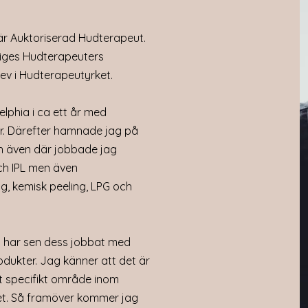
on the text box to start editing your content and make sure to
e visitors to know. If you’re a business, talk about how you s
är Auktoriserad Hudterapeut.
y. Explain your core values, your commitment to customers a
riges Hudterapeuters
 photo, gallery or video for even more engagement.
rev i Hudterapeutyrket.
lphia i ca ett år med
ar. Därefter hamnade jag på
och även där jobbade jag
ch IPL men även
g, kemisk peeling, LPG och
h har sen dess jobbat med
dukter. Jag känner att det är
tt specifikt område inom
et. Så framöver kommer jag