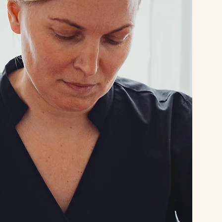
 add all
tarted and
nd how you