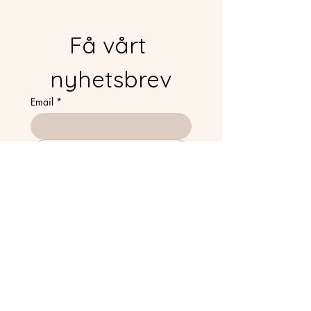
Få vårt 
nyhetsbrev
Email
*
Gå med
Jag vill gå med i nyhetsbrevet